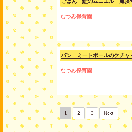
ごはん 鮭のムニエル 海藻
むつみ保育園
パン ミートボールのケチャ
むつみ保育園
1
2
3
Next