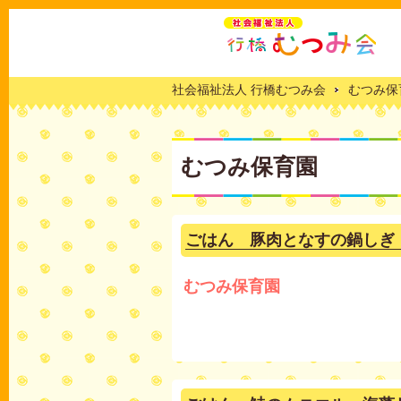
社会福祉法人 行橋むつみ会
むつみ保
むつみ保育園
ごはん 豚肉となすの鍋しぎ
むつみ保育園