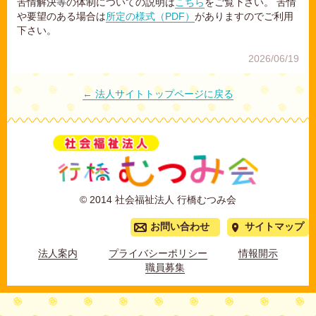
苦情解決等の体制についての説明は
こちら
をご覧下さい。 苦情
や要望のある場合は
所定の様式（PDF）
がありますのでご利用
下さい。
2026/06/19
← 法人サイトトップページに戻る
© 2014 社会福祉法人 行橋むつみ会
お問い合わせ
サイトマップ
法人案内
プライバシーポリシー
情報開示
職員募集